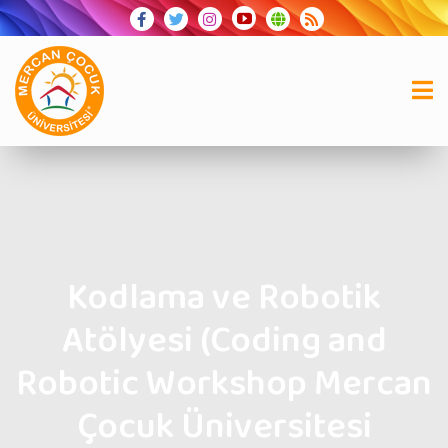
Kodlama ve Robotik
Atölyesi (Coding and
Robotic Workshop Mercan
Çocuk Üniversitesi