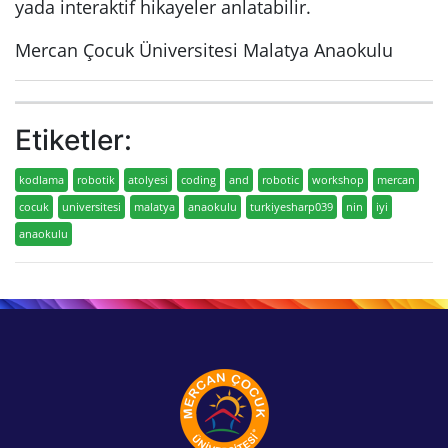
yada interaktif hikayeler anlatabilir.
Mercan Çocuk Üniversitesi Malatya Anaokulu
Etiketler:
kodlama
robotik
atolyesi
coding
and
robotic
workshop
mercan
cocuk
universitesi
malatya
anaokulu
turkiyesharp039
nin
iyi
anaokulu