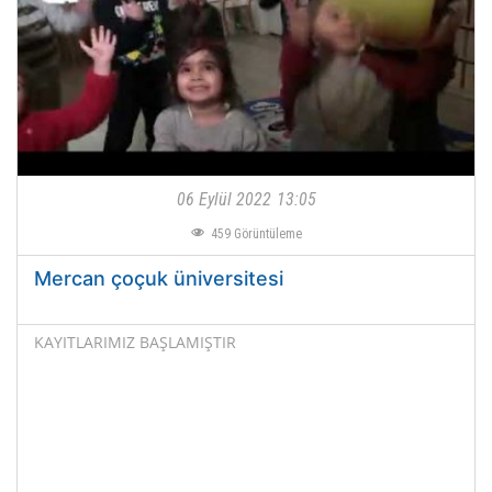
06 Eylül 2022
13:05
459
Görüntüleme
Mercan çoçuk üniversitesi
KAYITLARIMIZ BAŞLAMIŞTIR