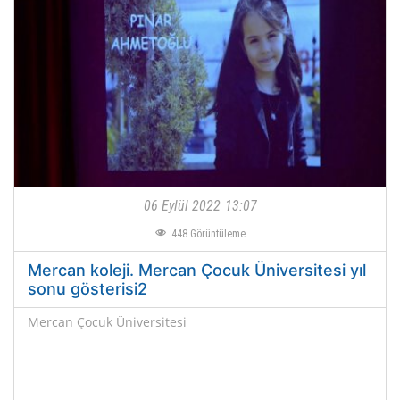
06 Eylül 2022
13:07
448
Görüntüleme
Mercan koleji. Mercan Çocuk Üniversitesi yıl
sonu gösterisi2
Mercan Çocuk Üniversitesi