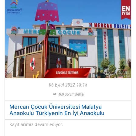
06 Eylül 2022
13:15
469
Görüntüleme
Mercan Çocuk Üniversitesi Malatya
Anaokulu Türkiyenin En İyi Anaokulu
Kayıtlarımız devam ediyor.