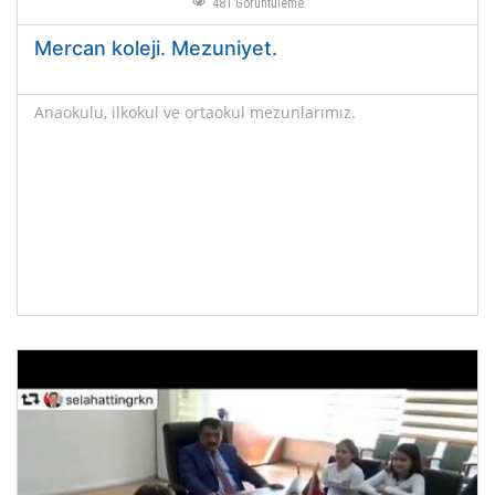
481
Görüntüleme
Mercan koleji. Mezuniyet.
Anaokulu, ilkokul ve ortaokul mezunlarımız.