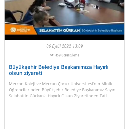
06 Eylül 2022
13:09
459
Görüntüleme
Büyükşehir Belediye Başkanımıza Hayırlı
olsun ziyareti
Mercan Koleji ve Mercan Çocuk Üniversitesi’nin Minik
Öğrencilerinden Büyükşehir Belediye Başkanımız Sayın
Selahattin Gürkan’a Hayırlı Olsun Ziyaretinden Tatl...