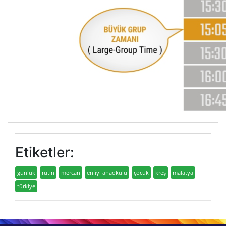
Etiketler:
gunluk
rutin
mercan
en iyi anaokulu
çocuk
kreş
malatya
türkiye